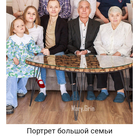
Портрет большой семьи