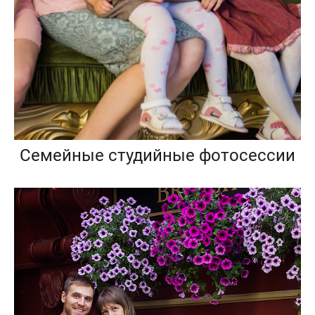
Семейные студийные фотосессии