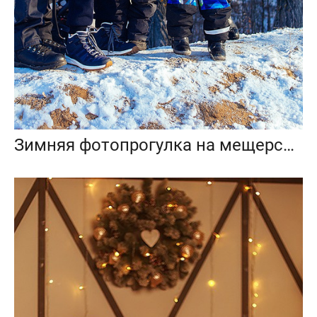
Зимняя фотопрогулка на мещерском озере с мандаринами