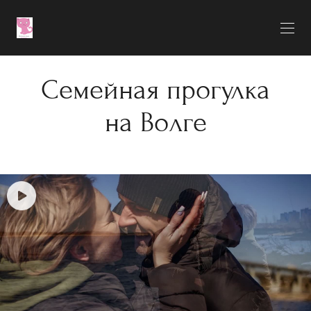
Семейная прогулка
на Волге