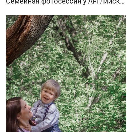
Семейная фотосессия у Английского посольства